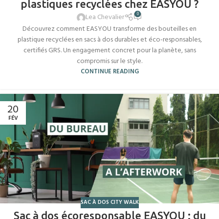
plastiques recyclées chez EASYOU ?
0
Lea Chevalier
Découvrez comment EASYOU transforme des bouteilles en
plastique recyclées en sacs à dos durables et éco-responsables,
certifiés GRS. Un engagement concret pour la planète, sans
compromis sur le style.
CONTINUE READING
20
FÉV
SAC À DOS CITY WALK
Sac à dos écoresponsable EASYOU : du