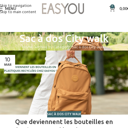
Skip to navigation
0
MENU
0,00
Skip to main content
Sac à dos City walk
Home
Archive by Category "Sac à dos City walk"
10
MAR
SAC À DOS CITY WALK
Que deviennent les bouteilles en